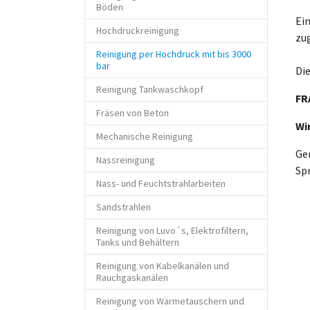
Böden
Ein
Hochdruckreinigung
zu
Reinigung per Hochdruck mit bis 3000
(current)
bar
Di
Reinigung Tankwaschkopf
FR
Fräsen von Beton
Wi
Mechanische Reinigung
Ge
Nassreinigung
Spr
Nass- und Feuchtstrahlarbeiten
Sandstrahlen
Reinigung von Luvo´s, Elektrofiltern,
Tanks und Behältern
Reinigung von Kabelkanälen und
Rauchgaskanälen
Reinigung von Wärmetauschern und