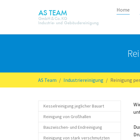
Home
Zum Hauptinhalt springen
Rei
Sie sind hier:
AS Team
Industriereinigung
Reinigung per
Wi
Kesselreinigung jeglicher Bauart
unt
Reinigung von Großhallen
Du
Bauzwischen- und Endreinigung
Dru
Reinigung von stark verschmutzten