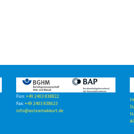
Fon:
+49 2403 838822
I
Fax:
+49 2403 838623
D
info@asteamakkurt.de
H
A