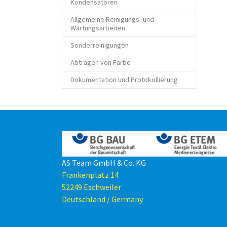
Kondensatoren
Allgemeine Reinigungs- und
Wartungsarbeiten
Sonderreinigungen
Abtragen von Farbe
Dokumentation und Protokollierung
AS Team GmbH & Co. KG
Frankenplatz 14
52249 Eschweiler
Deutschland / Germany